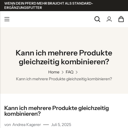
WENN DEIN PFERD MEHR BRAUCHT ALS STANDARD-
ERGÄNZUNGSFUTTER
Back
Alle ansehen
Kann ich mehrere Produkte
Shop Kollektionen
gleichzeitig kombinieren?
Atemsystem
Home
FAQ
Kann ich mehrere Produkte gleichzeitig kombinieren?
Bewegungsapparat
Haut & Fell
Leistung & Regeneration
Kann ich mehrere Produkte gleichzeitig
Nervensystem – Entspannung
kombinieren?
Stoffwechsel – Detox
von
Andrea Kagerer
Juli 5, 2025