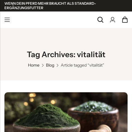
WENN DEIN PFERD MEHR BRAUCHT ALS STANDARD-
ERGÄNZUNGSFUTTER
Back
Alle ansehen
Tag Archives: vitalität
Shop Kollektionen
Home
Blog
Article tagged “vitalität”
Atemsystem
Bewegungsapparat
Haut & Fell
Leistung & Regeneration
Nervensystem – Entspannung
Stoffwechsel – Detox