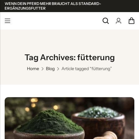
WENN DEIN PFERD MEHR BRAUCHT ALS STANDARD-
ERGÄNZUNGSFUTTER
Back
Alle ansehen
Tag Archives: fütterung
Shop Kollektionen
Home
Blog
Article tagged “fütterung”
Atemsystem
Bewegungsapparat
Haut & Fell
Leistung & Regeneration
Nervensystem – Entspannung
Stoffwechsel – Detox