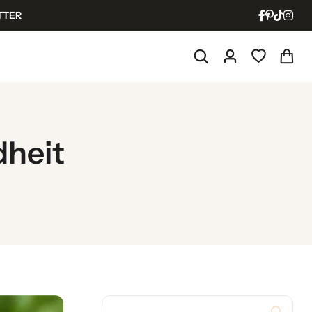
TTER
dheit