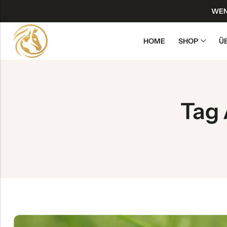
WEN
HOME
SHOP
Ü
Back
Alle ansehen
Tag 
Shop Kollektionen
Atemsystem
Bewegungsapparat
Haut & Fell
Leistung & Regeneration
Nervensystem – Entspannung
Stoffwechsel – Detox