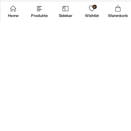
0
Home
Produkte
Sidebar
Wishlist
Warenkorb
Email:
office@velvet-naturel.com