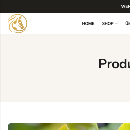
WEN
HOME
SHOP
Ü
Back
Alle ansehen
Prod
Shop Kollektionen
Atemsystem
Bewegungsapparat
Haut & Fell
Leistung & Regeneration
Nervensystem – Entspannung
Stoffwechsel – Detox