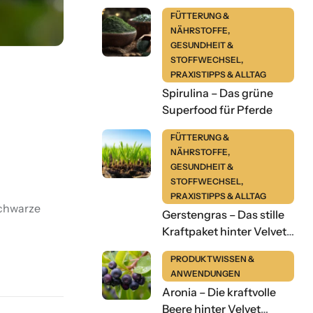
FÜTTERUNG &
NÄHRSTOFFE
,
GESUNDHEIT &
STOFFWECHSEL
,
PRAXISTIPPS & ALLTAG
Spirulina – Das grüne
Superfood für Pferde
FÜTTERUNG &
NÄHRSTOFFE
,
GESUNDHEIT &
STOFFWECHSEL
,
PRAXISTIPPS & ALLTAG
Schwarze
Gerstengras – Das stille
Kraftpaket hinter Velvet
Evergreens
PRODUKTWISSEN &
ANWENDUNGEN
Aronia – Die kraftvolle
Beere hinter Velvet