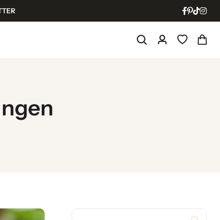
TTER
ungen